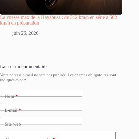
La vitesse max de la Hayabusa : de 312 km/h en série à 502
km/h en préparation
juin 26, 2026
Laisser un commentaire
Votre adresse e-mail ne sera pas publiée.
Les champs obligatoires sont
indiqués avec
*
Nom
*
E-mail
*
Site web