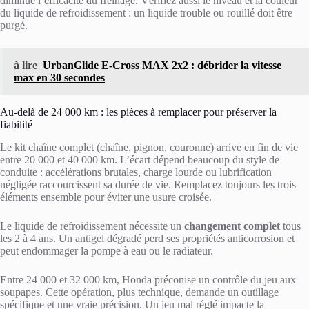
diminue l’efficacité du freinage. Vérifiez aussi le niveau et la couleur
du liquide de refroidissement : un liquide trouble ou rouillé doit être
purgé.
à lire
UrbanGlide E-Cross MAX 2x2 : débrider la vitesse
max en 30 secondes
Au-delà de 24 000 km : les pièces à remplacer pour préserver la
fiabilité
Le kit chaîne complet (chaîne, pignon, couronne) arrive en fin de vie
entre 20 000 et 40 000 km. L’écart dépend beaucoup du style de
conduite : accélérations brutales, charge lourde ou lubrification
négligée raccourcissent sa durée de vie. Remplacez toujours les trois
éléments ensemble pour éviter une usure croisée.
Le liquide de refroidissement nécessite un
changement complet
tous
les 2 à 4 ans. Un antigel dégradé perd ses propriétés anticorrosion et
peut endommager la pompe à eau ou le radiateur.
Entre 24 000 et 32 000 km, Honda préconise un contrôle du jeu aux
soupapes. Cette opération, plus technique, demande un outillage
spécifique et une vraie précision. Un jeu mal réglé impacte la