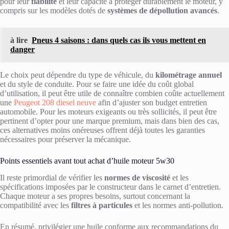
pour leur
fiabilité
et leur capacité à protéger durablement le moteur, y
compris sur les modèles dotés de
systèmes de dépollution avancés
.
à lire
Pneus 4 saisons : dans quels cas ils vous mettent en
danger
Le choix peut dépendre du type de véhicule, du
kilométrage annuel
et du style de conduite. Pour se faire une idée du coût global
d’utilisation, il peut être utile de connaître combien coûte actuellement
une
Peugeot 208 diesel neuve
afin d’ajuster son budget entretien
automobile. Pour les moteurs exigeants ou très sollicités, il peut être
pertinent d’opter pour une marque premium, mais dans bien des cas,
ces alternatives moins onéreuses offrent déjà toutes les garanties
nécessaires pour préserver la mécanique.
Points essentiels avant tout achat d’huile moteur 5w30
Il reste primordial de vérifier les
normes de viscosité
et les
spécifications imposées par le constructeur dans le carnet d’entretien.
Chaque moteur a ses propres besoins, surtout concernant la
compatibilité avec les
filtres à particules
et les normes anti-pollution.
En résumé, privilégier une huile conforme aux recommandations du