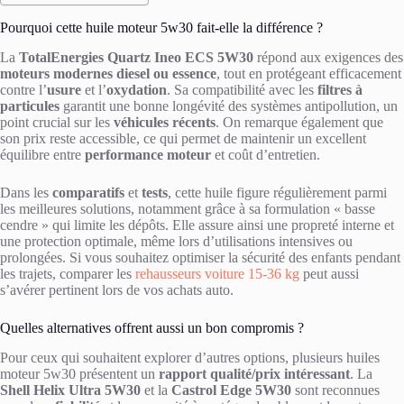
Pourquoi cette huile moteur 5w30 fait-elle la différence ?
La
TotalEnergies Quartz Ineo ECS 5W30
répond aux exigences des
moteurs modernes diesel ou essence
, tout en protégeant efficacement
contre l’
usure
et l’
oxydation
. Sa compatibilité avec les
filtres à
particules
garantit une bonne longévité des systèmes antipollution, un
point crucial sur les
véhicules récents
. On remarque également que
son prix reste accessible, ce qui permet de maintenir un excellent
équilibre entre
performance moteur
et coût d’entretien.
Dans les
comparatifs
et
tests
, cette huile figure régulièrement parmi
les meilleures solutions, notamment grâce à sa formulation « basse
cendre » qui limite les dépôts. Elle assure ainsi une propreté interne et
une protection optimale, même lors d’utilisations intensives ou
prolongées. Si vous souhaitez optimiser la sécurité des enfants pendant
les trajets, comparer les
rehausseurs voiture 15-36 kg
peut aussi
s’avérer pertinent lors de vos achats auto.
Quelles alternatives offrent aussi un bon compromis ?
Pour ceux qui souhaitent explorer d’autres options, plusieurs huiles
moteur 5w30 présentent un
rapport qualité/prix intéressant
. La
Shell Helix Ultra 5W30
et la
Castrol Edge 5W30
sont reconnues